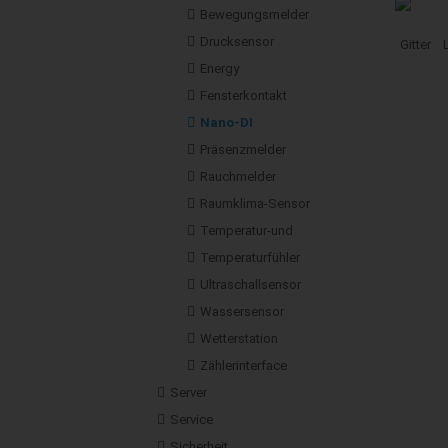
Bewegungsmelder
Drucksensor
Gitter
Energy
Fensterkontakt
Nano-DI
Präsenzmelder
Rauchmelder
Raumklima-Sensor
Temperatur-und
Temperaturfühler
Ultraschallsensor
Wassersensor
Wetterstation
Zählerinterface
Server
Service
Sicherheit