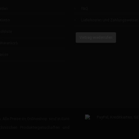
lden
FAQ
Konto
Lieferkosten und Zahlungsweisen
chliste
Vertrag wiederrufen
 Warenkorb
Kasse
. Alle Preise im Onlineshop sind in Euro
chnischen Produkteigenschaften und