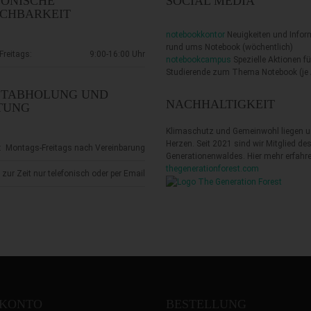
FONISCHE
SOCIAL MEDIA
ICHBARKEIT
notebookkontor
Neuigkeiten und Infor
rund ums Notebook
(wöchentlich)
reitags:
9:00-16:00 Uhr
notebookcampus
Spezielle Aktionen fü
Studierende zum Thema Notebook
(je
STABHOLUNG UND
NACHHALTIGKEIT
TUNG
Klimaschutz und Gemeinwohl liegen 
Herzen. Seit 2021 sind wir Mitglied de
:
Montags-Freitags nach Vereinbarung
Generationenwaldes. Hier mehr erfahre
thegenerationforest.com
zur Zeit nur telefonisch oder per Email
 KONTO
BESTELLUNG