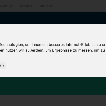
y cart
(0)
Checkout
Anmelden
 00 64 0
mail@notebookkontor.com
chnologien, um Ihnen ein besseres Internet-Erlebnis zu er
gien nutzen wir außerdem, um Ergebnisse zu messen, um z
ern
C
PERIPHERIE
ZUBEHÖR
TASCHE