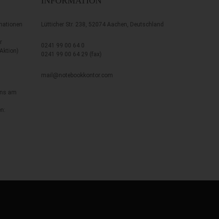
INFORMATION
mationen
Lütticher Str. 238, 52074 Aachen, Deutschland
r
0241 99 00 64 0
 Aktion)
0241 99 00 64 29 (fax)
mail@notebookkontor.com
uns am
s
n: