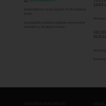
TELE
ERRE
Notebookkontor ist ein Angebot der Studentbook
GmbH.
Montags-F
Ausgewählte Qualitätsnotebooks renommierter
Hersteller zu attraktiven Preisen
SELB
BERA
Abholung
Beratung:
NOTEBOOKKONTOR
MEIN