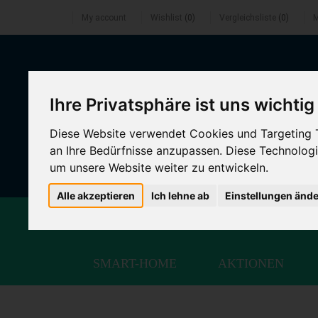
My account
Wishlist
(0)
Vergleichsliste
(0)
M
0241 99
Ihre Privatsphäre ist uns wichtig
Diese Website verwendet Cookies und Targeting Te
an Ihre Bedürfnisse anzupassen. Diese Technolo
um unsere Website weiter zu entwickeln.
Alle akzeptieren
Ich lehne ab
Einstellungen änd
NOTEBOOKS
TABLETS
P
SMART-HOME
AKTIONEN