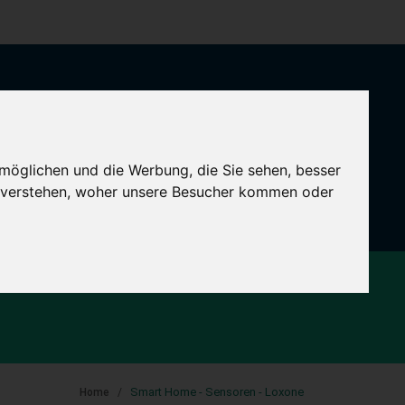
0
CART -
€
0.00
möglichen und die Werbung, die Sie sehen, besser
Zeige nur
EDU-
Artikel
u verstehen, woher unsere Besucher kommen oder
N
SOFTWARE
Smart Home - Sensoren - Loxone
Home