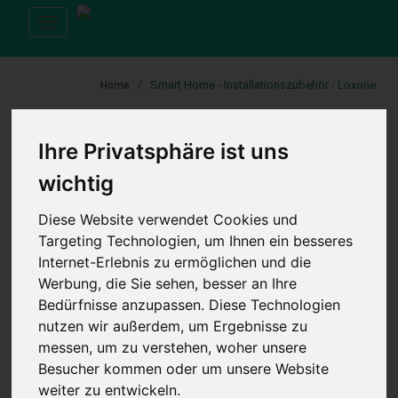
Toggle
navigation
Smart Home - Installationszubehör - Loxone
Home
Ihre Privatsphäre ist uns
KATEGORIE
wichtig
Loxone Smart Home
Diese Website verwendet Cookies und
Targeting Technologien, um Ihnen ein besseres
Aktoren
Internet-Erlebnis zu ermöglichen und die
Bedienung
Werbung, die Sie sehen, besser an Ihre
Beleuchtung
Bedürfnisse anzupassen. Diese Technologien
Card Reader
nutzen wir außerdem, um Ergebnisse zu
Erweiterungsmodule
messen, um zu verstehen, woher unsere
Installationszubehör
Besucher kommen oder um unsere Website
weiter zu entwickeln.
Adapter-Mitnehmer