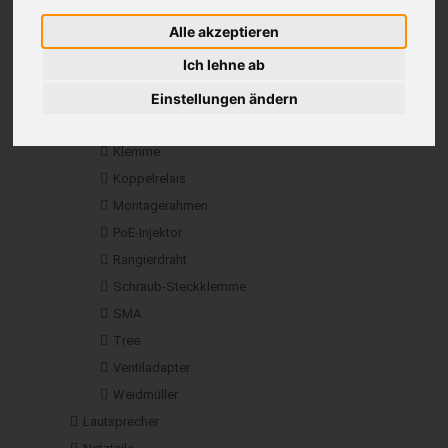
Aufbaubox
Alle akzeptieren
Betoneinbaubox
Ich lehne ab
Einbaugehäuse
Einstellungen ändern
Gehäuse
iPad-Wallmount
Klemme
Koppelrelais
Montagerahmen
PoE-Injektor
Rangierdraht
Schraub-Steckklemme
SMA
Tree
Ventiladapter
Weidmüller
Lautsprecher