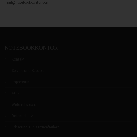
mail@notebookkontor.com
0
0
0
NOTEBOOKKONTOR
Kontakt
Service und Support
Impressum
AGB
Widerrufsrecht
Datenschutz
Erklärung zur Barrierefreiheit